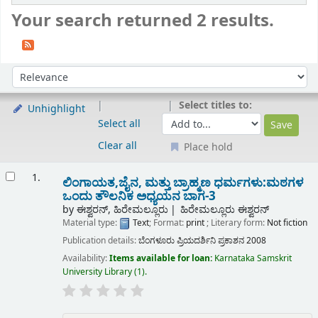
Your search returned 2 results.
Sort
Sort by:
Select titles to:
Unhighlight
Select all
Clear all
Place hold
Results
1.
ಲಿಂಗಾಯತ,ಜೈನ, ಮತ್ತು ಬ್ರಾಹ್ಮಣ ಧರ್ಮಗಳು:ಮಠಗಳ
ಒಂದು ತೌಲನಿಕ ಅಧ್ಯಯನ ಬಾಗ-3
by
ಈಶ್ವರನ್, ಹಿರೇಮಲ್ಲೂರು
ಹಿರೇಮಲ್ಲೂರು ಈಶ್ವರನ್
Material type:
Text
; Format:
print
; Literary form:
Not fiction
Publication details:
ಬೆಂಗಳೂರು
ಪ್ರಿಯದರ್ಶಿನಿ ಪ್ರಕಾಶನ
2008
Availability:
Items available for loan:
Karnataka Samskrit
University Library
(1).