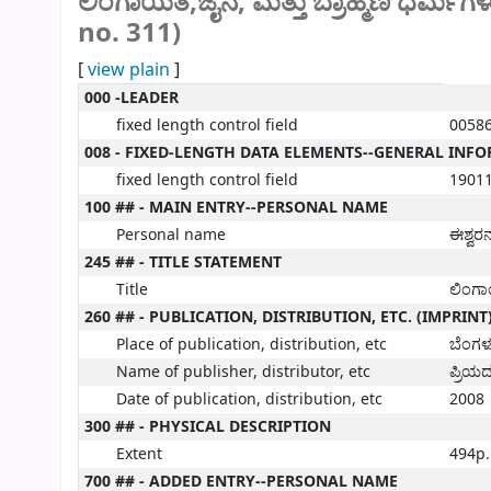
ಲಿಂಗಾಯತ,ಜೈನ, ಮತ್ತು ಬ್ರಾಹ್ಮಣ ಧರ್
no. 311)
[
view plain
]
MARC details
000 -LEADER
fixed length control field
0058
008 - FIXED-LENGTH DATA ELEMENTS--GENERAL INF
fixed length control field
19011
100 ## - MAIN ENTRY--PERSONAL NAME
Personal name
ಈಶ್ವರ
245 ## - TITLE STATEMENT
Title
ಲಿಂಗಾ
260 ## - PUBLICATION, DISTRIBUTION, ETC. (IMPRINT
Place of publication, distribution, etc
ಬೆಂಗ
Name of publisher, distributor, etc
ಪ್ರಿಯದ
Date of publication, distribution, etc
2008
300 ## - PHYSICAL DESCRIPTION
Extent
494p.
700 ## - ADDED ENTRY--PERSONAL NAME