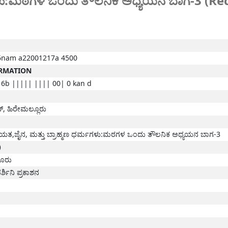
ಮಗಳು:ಮಠಗಳ ಒಂದು ತೌಲನಿಕ ಅಧ್ಯಯನ ಬಾಗ-3 (Re
6nam a22001217a 4500
ORMATION
6b ||||| |||| 00| 0 kan d
ನ್, ಹಿರೇಮಲ್ಲೂರು
ಯತ,ಜೈನ, ಮತ್ತು ಬ್ರಾಹ್ಮಣ ಧರ್ಮಗಳು:ಮಠಗಳ ಒಂದು ತೌಲನಿಕ ಅಧ್ಯಯನ ಬಾಗ-3
)
ಳೂರು
ರ್ಶಿನಿ ಪ್ರಕಾಶನ