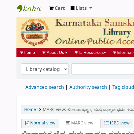
Cart
Lists
Koha online
❃
Home
❃
About Us
▾
❃
E-Resources
▾
❃
Informat
Advanced search
Authority search
Tag clou
Home
MARC view: ಲಿಂಗಾಯತ,ಜೈನ, ಮತ್ತು ಬ್ರಾಹ್ಮಣ ಧರ್ಮಗ
Normal view
MARC view
ISBD view