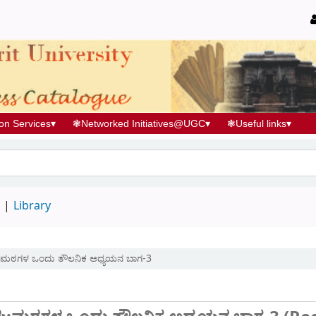
ion Services
▾
❃
Networked Initiatives@UGC
▾
❃
Useful links
▾
d
Library
ಳು:ಮಠಗಳ ಒಂದು ತೌಲನಿಕ ಅಧ್ಯಯನ ಬಾಗ-3