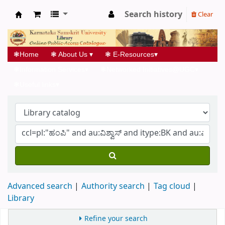
Search history
Clear
Koha online
❃
Home
❃
About Us
▾
❃
E-Resources
▾
❃
Information Services
▾
❃
Networked Initiatives@UGC
▾
❃
Useful links
▾
Advanced search
Authority search
Tag cloud
Library
Refine your search